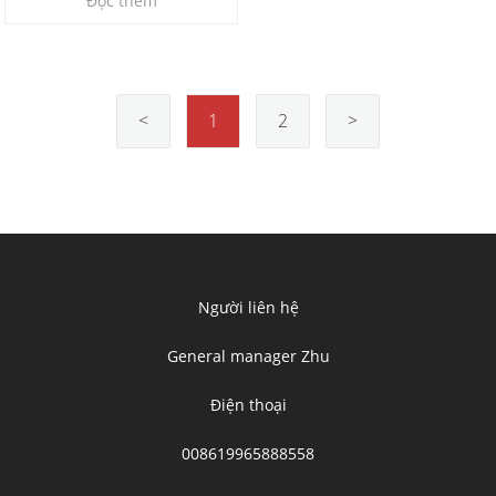
Đọc thêm
<
1
2
>
Người liên hệ
General manager Zhu
Điện thoại
008619965888558