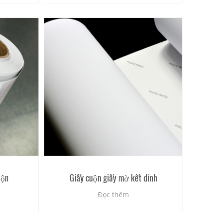
uộn
Giấy cuộn giấy mờ kết dính
Đọc thêm