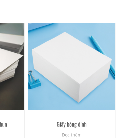
phun
Giấy bóng dính
Đọc thêm