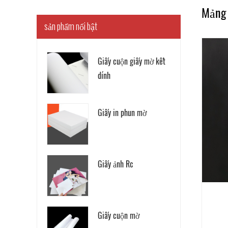
Mảng
sản phẩm nổi bật
Giấy cuộn giấy mờ kết
dính
Giấy in phun mờ
Giấy ảnh Rc
Giấy cuộn mờ