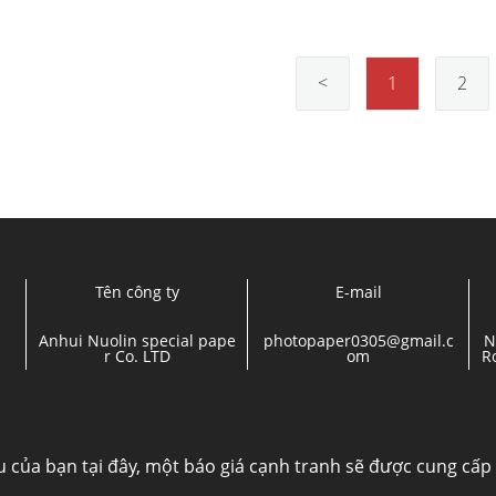
<
1
2
Tên công ty
E-mail
Anhui Nuolin special pape
photopaper0305@gmail.c
N
r Co. LTD
om
R
ầu của bạn tại đây, một báo giá cạnh tranh sẽ được cung cấp