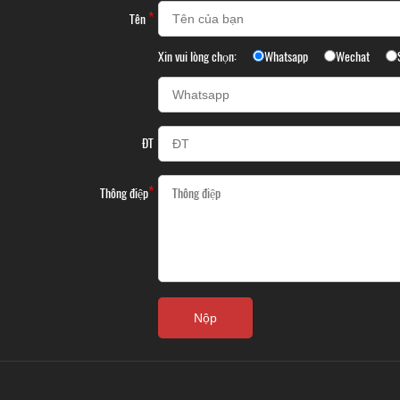
*
Tên
Xin vui lòng chọn:
Whatsapp
Wechat
ĐT
*
Thông điệp